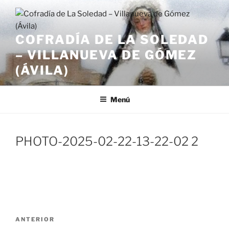
Saltar
al
contenido
COFRADÍA DE LA SOLEDAD
– VILLANUEVA DE GÓMEZ
(ÁVILA)
Menú
PHOTO-2025-02-22-13-22-02 2
Navegación
Entrada
ANTERIOR
de