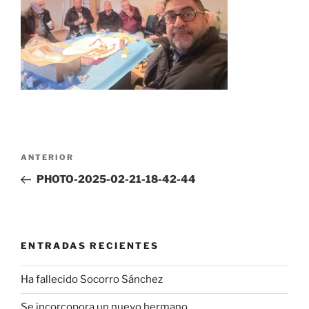
Navegación
Entrada
ANTERIOR
de
anterior:
PHOTO-2025-02-21-18-42-44
entradas
ENTRADAS RECIENTES
Ha fallecido Socorro Sánchez
Se incorcopora un nuevo hermano