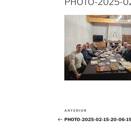
PHOTO-2025-02
Navegación
Entrada
ANTERIOR
de
anterior:
PHOTO-2025-02-15-20-06-1
entradas