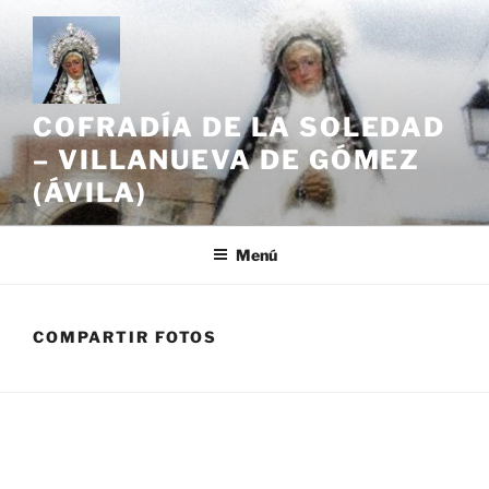
Saltar
al
contenido
COFRADÍA DE LA SOLEDAD
– VILLANUEVA DE GÓMEZ
(ÁVILA)
Menú
COMPARTIR FOTOS